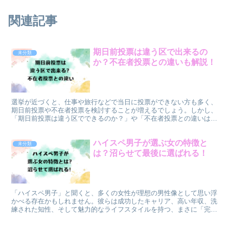
関連記事
期日前投票は違う区で出来るの
未分類
か？不在者投票との違いも解説！
選挙が近づくと、仕事や旅行などで当日に投票ができない方も多く、
期日前投票や不在者投票を検討することが増えるでしょう。しかし、
「期日前投票は違う区でできるのか？」や「不在者投票との違いは何
か？」という疑問を持つ人も少なくありません。この記事で...
ハイスペ男子が選ぶ女の特徴と
未分類
は？沼らせて最後に選ばれる！
「ハイスペ男子」と聞くと、多くの女性が理想の男性像として思い浮
かべる存在かもしれません。彼らは成功したキャリア、高い年収、洗
練された知性、そして魅力的なライフスタイルを持つ、まさに「完
璧」といえる男性です。しかし、そんなハイスペ男子が最終的...