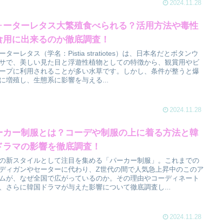
2024.11.28
ォーターレタス大繁殖食べられる？活用方法や毒性
食用に出来るのか徹底調査！
ーターレタス（学名：Pistia stratiotes）は、日本名だとボタンウ
サで、美しい見た目と浮遊性植物としての特徴から、観賞用やビ
ープに利用されることが多い水草です。しかし、条件が整うと爆
に増殖し、生態系に影響を与える...
2024.11.28
ーカー制服とは？コーデや制服の上に着る方法と韓
ドラマの影響を徹底調査！
の新スタイルとして注目を集める「パーカー制服」。これまでの
ディガンやセーターに代わり、Z世代の間で人気急上昇中のこのア
ムが、なぜ全国で広がっているのか。その理由やコーディネート
、さらに韓国ドラマが与えた影響について徹底調査し...
2024.11.28