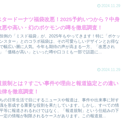
2024.11.29
スタードーナツ福袋改悪！2025予約いつから？中身
改悪や高い・幻のポケモンの噂を徹底調査！
恒例の「ミスド福袋」が、2025年もやってきます！特に「ポケッ
ンスター」とのコラボ福袋は、その可愛らしいデザインとお得な
で幅広い層に人気。今年も期待の声が高まる一方、「改悪され
」「価格が高い」といった噂や口コミも一部で話題に...
2024.11.29
道規制とは？すごい事件や理由と報道協定との違い
法律を徹底調査！
ちの日常生活で目にするニュースや報道は、事件や出来事に対す
識を形成する重要な役割を果たしています。しかし、すべての情
平等に報道されるわけではなく、「報道規制」という仕組みの下
一定の情報が制限されるケースがあります。この報道規...