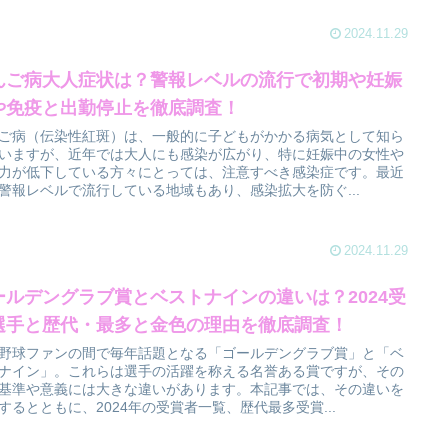
2024.11.29
んご病大人症状は？警報レベルの流行で初期や妊娠
や免疫と出勤停止を徹底調査！
ご病（伝染性紅斑）は、一般的に子どもがかかる病気として知ら
いますが、近年では大人にも感染が広がり、特に妊娠中の女性や
力が低下している方々にとっては、注意すべき感染症です。最近
警報レベルで流行している地域もあり、感染拡大を防ぐ...
2024.11.29
ールデングラブ賞とベストナインの違いは？2024受
選手と歴代・最多と金色の理由を徹底調査！
野球ファンの間で毎年話題となる「ゴールデングラブ賞」と「ベ
ナイン」。これらは選手の活躍を称える名誉ある賞ですが、その
基準や意義には大きな違いがあります。本記事では、その違いを
するとともに、2024年の受賞者一覧、歴代最多受賞...