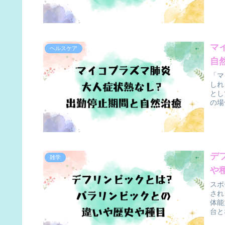
マ
ヘルスケア
自
「マ
しれ
とし
の場
デ
雑学
や
スポ
され
体能
台と