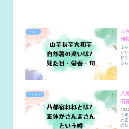
山
グルメ
時
山芋
がり
長芋
さら
八
エンタメ
石
20
で明
の正
の新