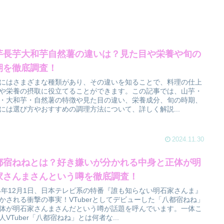
芋長芋大和芋自然薯の違いは？見た目や栄養や旬の
期を徹底調査！
にはさまざまな種類があり、その違いを知ることで、料理の仕上
や栄養の摂取に役立てることができます。この記事では、山芋・
・大和芋・自然薯の特徴や見た目の違い、栄養成分、旬の時期、
には選び方やおすすめの調理方法について、詳しく解説...
2024.11.30
都宿ねねとは？好き嫌いが分かれる中身と正体が明
家さんまさんという噂を徹底調査！
24年12月1日、日本テレビ系の特番『誰も知らない明石家さんま』
かされる衝撃の事実！VTuberとしてデビューした「八都宿ねね」
体が明石家さんまさんだという噂が話題を呼んでいます。一体こ
人VTuber「八都宿ねね」とは何者な...