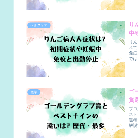
り
ヘルスケア
中
りん
れて
免疫
では
ゴ
雑学
賞
プロ
スト
選考
解説