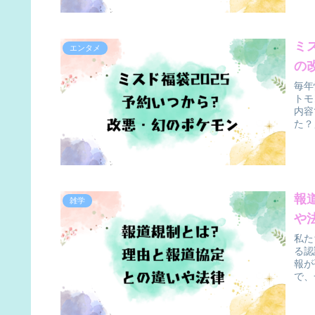
ミ
エンタメ
の
毎年
トモ
内容
た？
報
雑学
や
私た
る認
報が
で、