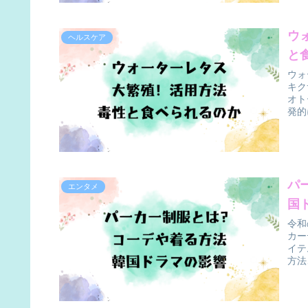
ウ
ヘルスケア
と
ウォ
キク
オト
発的
パ
エンタメ
国
令和
カー
イテ
方法