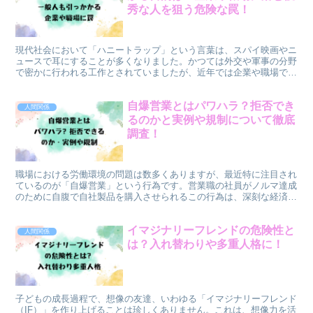
秀な人を狙う危険な罠！
現代社会において「ハニートラップ」という言葉は、スパイ映画やニ
ュースで耳にすることが多くなりました。かつては外交や軍事の分野
で密かに行われる工作とされていましたが、近年では企業や職場で
も、情報収集や利益獲得を目的とした手口が問題視されていま...
自爆営業とはパワハラ？拒否でき
人間関係
るのかと実例や規制について徹底
調査！
職場における労働環境の問題は数多くありますが、最近特に注目され
ているのが「自爆営業」という行為です。営業職の社員がノルマ達成
のために自腹で自社製品を購入させられるこの行為は、深刻な経済
的・精神的負担を労働者に強いており、中にはこれが原因で自...
イマジナリーフレンドの危険性と
人間関係
は？入れ替わりや多重人格に！
子どもの成長過程で、想像の友達、いわゆる「イマジナリーフレンド
（IF）」を作り上げることは珍しくありません。これは、想像力を活