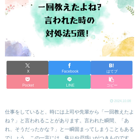
X
Facebook
はてブ
Pocket
LINE
コピー
2024.10.08
仕事をしていると、時には上司や先輩から「一回教えたよ
ね？」と言われることがあります。言われた瞬間、「あ
れ、そうだったかな？」と一瞬固まってしまうこともある
でしょう。この一言には、焦りや戸惑いがつきものです。