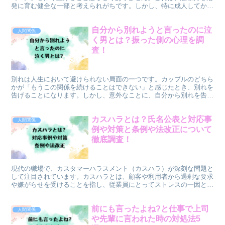
発に育む健全な一部と考えられがちです。しかし、特に成人してから
もイマジナリーフレンドが存在し続ける場合や、複数の人...
自分から別れようと言ったのに泣
人間関係
く男とは？振った側の心理を調
査！
別れは人生において避けられない局面の一つです。カップルのどちら
かが「もうこの関係を続けることはできない」と感じたとき、別れを
告げることになります。しかし、意外なことに、自分から別れを告げ
たにもかかわらず、感情が溢れ出して泣いてしまう人もいま...
カスハラとは？氏名公表と対応事
人間関係
例や対策と条例や法改正について
徹底調査！
現代の職場で、カスタマーハラスメント（カスハラ）が深刻な問題と
して注目されています。カスハラとは、顧客や利用者から過剰な要求
や嫌がらせを受けることを指し、従業員にとってストレスの一因とな
っています。実際、カスハラは一部の職場で深刻な人材流出...
前にも言ったよね?と仕事で上司
人間関係
や先輩に言われた時の対処法5