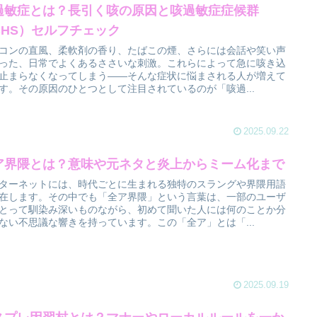
過敏症とは？長引く咳の原因と咳過敏症症候群
CHS）セルフチェック
コンの直風、柔軟剤の香り、たばこの煙、さらには会話や笑い声
った、日常でよくあるささいな刺激。これらによって急に咳き込
止まらなくなってしまう――そんな症状に悩まされる人が増えて
す。その原因のひとつとして注目されているのが「咳過...
2025.09.22
ア界隈とは？意味や元ネタと炎上からミーム化まで
ターネットには、時代ごとに生まれる独特のスラングや界隈用語
在します。その中でも「全ア界隈」という言葉は、一部のユーザ
とって馴染み深いものながら、初めて聞いた人には何のことか分
ない不思議な響きを持っています。この「全ア」とは「...
2025.09.19