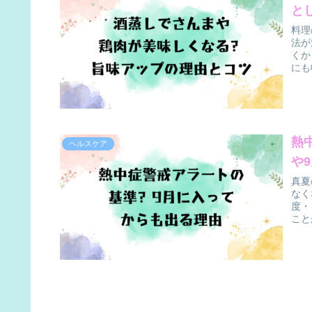
と
料理
法が
くか
にも
熱
ヘルスケア
や
真夏
なく
度・
こと