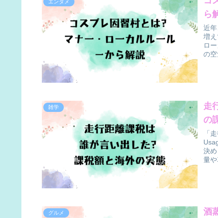
コ
エンタメ
ら
近年
増え
ロー
の空
走
雑学
の
「走
Us
決め
量や
酒
グルメ