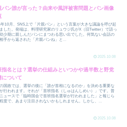
親パン誰が言った？由来や風評被害問題とパン画像
覧
25年10月、SNS上で「片親パン」という言葉が大きな議論を呼び起
ました。発端は、料理研究家のリュウジ氏がX（旧Twitter）で語っ
幼少期に親しんだパンにまつわる思い出でした。何気ない会話の
相手から返された「片親パンね」と...
2025.10.08
班指名とは？選挙の仕組みといつかや過半数と野党
携について
の国政では、選挙の後に「誰が首相になるのか」を決める重要な
が行われます。それが「首班指名（しゅはんしめい）」です。普
ニュースで「臨時国会で首班指名選挙が行われました」と報じら
程度で、あまり注目されないかもしれません。しかし、...
2025.10.08