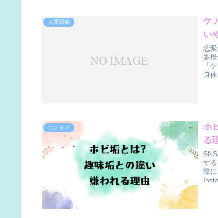
ケ
人間関係
い
恋愛
多様
「ケ
身体
ホ
エンタメ
る
SN
する
際に
In