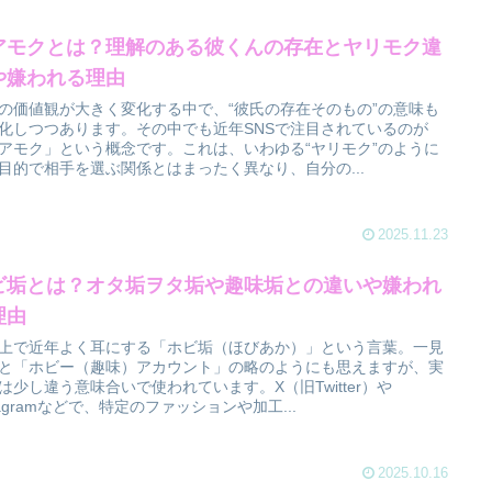
アモクとは？理解のある彼くんの存在とヤリモク違
や嫌われる理由
の価値観が大きく変化する中で、“彼氏の存在そのもの”の意味も
化しつつあります。その中でも近年SNSで注目されているのが
アモク」という概念です。これは、いわゆる“ヤリモク”のように
目的で相手を選ぶ関係とはまったく異なり、自分の...
2025.11.23
ビ垢とは？オタ垢ヲタ垢や趣味垢との違いや嫌われ
理由
S上で近年よく耳にする「ホビ垢（ほびあか）」という言葉。一見
と「ホビー（趣味）アカウント」の略のようにも思えますが、実
は少し違う意味合いで使われています。X（旧Twitter）や
stagramなどで、特定のファッションや加工...
2025.10.16