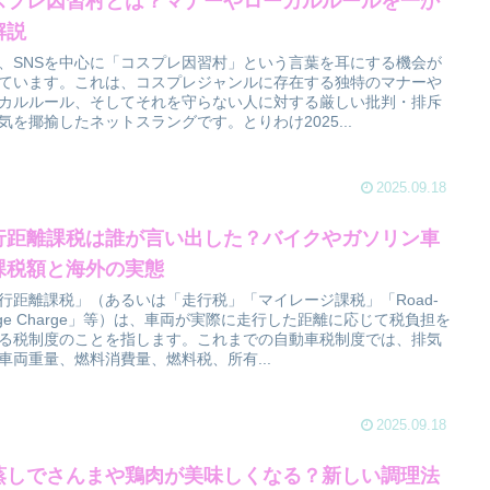
スプレ因習村とは？マナーやローカルルールを一か
解説
、SNSを中心に「コスプレ因習村」という言葉を耳にする機会が
ています。これは、コスプレジャンルに存在する独特のマナーや
カルルール、そしてそれを守らない人に対する厳しい批判・排斥
気を揶揄したネットスラングです。とりわけ2025...
2025.09.18
行距離課税は誰が言い出した？バイクやガソリン車
課税額と海外の実態
行距離課税」（あるいは「走行税」「マイレージ課税」「Road-
age Charge」等）は、車両が実際に走行した距離に応じて税負担を
る税制度のことを指します。これまでの自動車税制度では、排気
車両重量、燃料消費量、燃料税、所有...
2025.09.18
蒸しでさんまや鶏肉が美味しくなる？新しい調理法