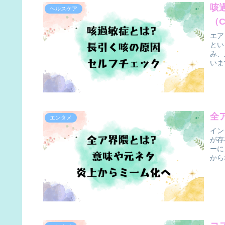
咳
ヘルスケア
（
エア
とい
み、
いま
全
エンタメ
イン
が存
ーに
から