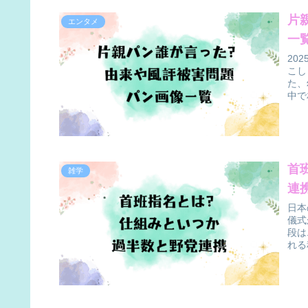
片
エンタメ
一
20
こし
た、
中で
首
雑学
連
日本
儀式
段は
れる