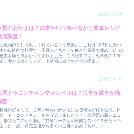
2025.05.08
草粥のおかずは？由来やいつ食べるかと簡単レシピ
徹底調査！
の風物詩として親しまれている「七草粥」。これは1月7日に食べ
本の伝統的な料理で、正月のごちそうで疲れた胃腸を休め、1年の
息災を願う風習から生まれました。この記事では、七草粥の由来
史、食べるタイミング、七草粥に合うおかずの提案...
2025.01.07
高屋ドラゴンチキン辛さレベルは？旨辛か激辛か徹
調査！
料理が好きな方、甘辛い味わいがクセになる料理が好きな方、日
の「ドラゴンチキン」をもう試しましたか？この話題の新メニュ
、揚げたてのからあげに甘辛ソースと刺激的なスパイスがたっぷ
まった一品。発売直後から多くの注目を集めており、そ...