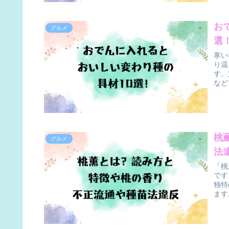
お
グルメ
選
寒い
り温
す。
など
桃
グルメ
法
「桃
です
独特
ます