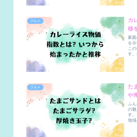
カ
グルメ
移
家庭
を示
この
す。
た
グルメ
や
ふん
の魅
す。
地域