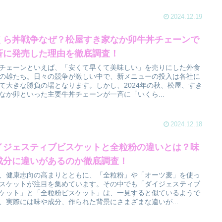
2024.12.19
くら丼戦争なぜ？松屋すき家なか卯牛丼チェーンで
斉に発売した理由を徹底調査！
チェーンといえば、「安くて早くて美味しい」を売りにした外食
の雄たち。日々の競争が激しい中で、新メニューの投入は各社に
て大きな勝負の場となります。しかし、2024年の秋、松屋、すき
なか卯といった主要牛丼チェーンが一斉に「いくら...
2024.12.18
イジェスティブビスケットと全粒粉の違いとは？味
成分に違いがあるのか徹底調査！
、健康志向の高まりとともに、「全粒粉」や「オーツ麦」を使っ
スケットが注目を集めています。その中でも「ダイジェスティブ
ケット」と「全粒粉ビスケット」は、一見すると似ているようで
、実際には味や成分、作られた背景にさまざまな違いが...