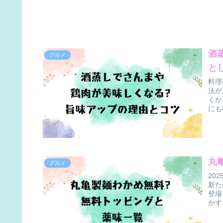
酒
グルメ
と
料理
法が
くか
にも
丸
グルメ
20
新た
登場
かす