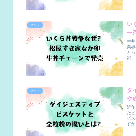
い
グルメ
一
牛丼
業界
とっ
家、
ダ
グルメ
や
近年
たビ
ビス
すが