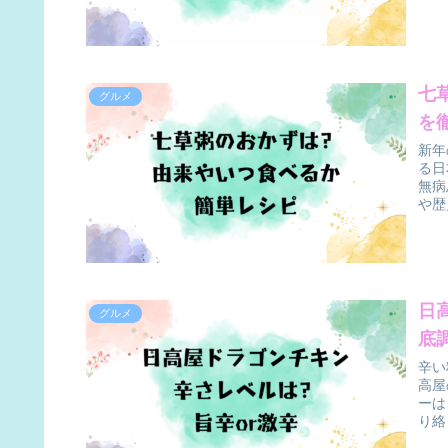
七
グルメ
を
新年
る日
無病
や歴
日
グルメ
底
辛い
高屋
ーは
り絡