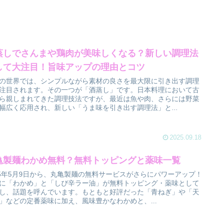
蒸しでさんまや鶏肉が美味しくなる？新しい調理法
して大注目！旨味アップの理由とコツ
の世界では、シンプルながら素材の良さを最大限に引き出す調理
注目されます。その一つが「酒蒸し」です。日本料理において古
ら親しまれてきた調理技法ですが、最近は魚や肉、さらには野菜
幅広く応用され、新しい「うま味を引き出す調理法」と...
2025.09.18
亀製麺わかめ無料？無料トッピングと薬味一覧
25年5月9日から、丸亀製麺の無料サービスがさらにパワーアップ！
に「わかめ」と「しび辛ラー油」が無料トッピング・薬味として
し、話題を呼んでいます。もともと好評だった「青ねぎ」や「天
」などの定番薬味に加え、風味豊かなわかめと、...