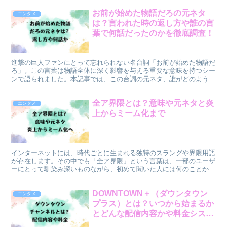
お前が始めた物語だろの元ネタ
エンタメ
は？言われた時の返し方や誰の言
葉で何話だったのかを徹底調査！
進撃の巨人ファンにとって忘れられない名台詞「お前が始めた物語だ
ろ」。この言葉は物語全体に深く影響を与える重要な意味を持つシー
ンで語られました。本記事では、この台詞の元ネタ、誰がどのような
状況で発したのか、さらにはこの言葉の持つ深いテーマ性に...
全ア界隈とは？意味や元ネタと炎
エンタメ
上からミーム化まで
インターネットには、時代ごとに生まれる独特のスラングや界隈用語
が存在します。その中でも「全ア界隈」という言葉は、一部のユーザ
ーにとって馴染み深いものながら、初めて聞いた人には何のことか分
からない不思議な響きを持っています。この「全ア」とは「...
DOWNTOWN＋（ダウンタウン
エンタメ
プラス）とは？いつから始まるか
とどんな配信内容かや料金システ
ムを徹底調査！