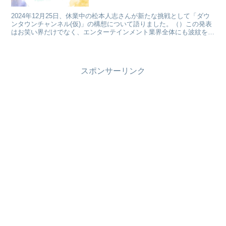
2024年12月25日、休業中の松本人志さんが新たな挑戦として「ダウ
ンタウンチャンネル(仮)」の構想について語りました。（）この発表
はお笑い界だけでなく、エンターテインメント業界全体にも波紋を広
げています。では、この「ダウンタウンチャンネル...
スポンサーリンク