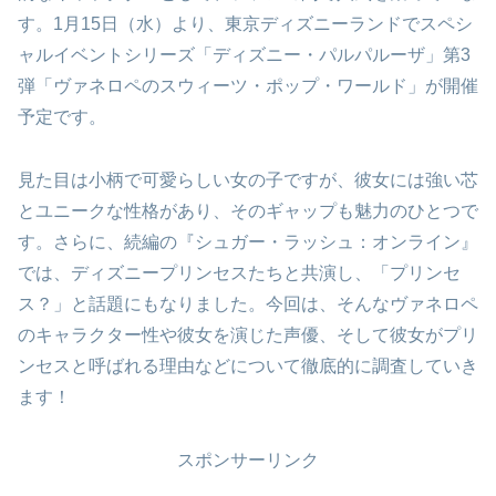
す。1月15日（水）より、東京ディズニーランドでスペシ
ャルイベントシリーズ「ディズニー・パルパルーザ」第3
弾「ヴァネロペのスウィーツ・ポップ・ワールド」が開催
予定です。
見た目は小柄で可愛らしい女の子ですが、彼女には強い芯
とユニークな性格があり、そのギャップも魅力のひとつで
す。さらに、続編の『シュガー・ラッシュ：オンライン』
では、ディズニープリンセスたちと共演し、「プリンセ
ス？」と話題にもなりました。今回は、そんなヴァネロペ
のキャラクター性や彼女を演じた声優、そして彼女がプリ
ンセスと呼ばれる理由などについて徹底的に調査していき
ます！
スポンサーリンク