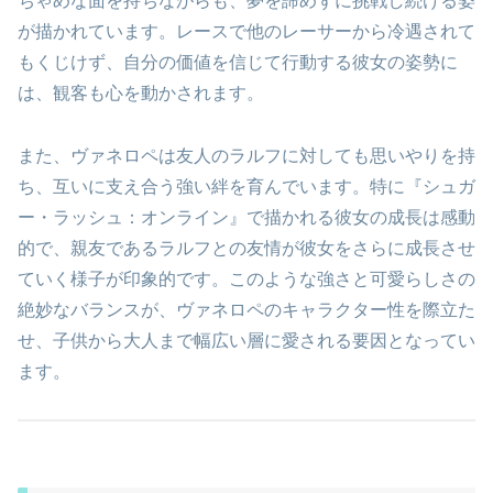
ちゃめな面を持ちながらも、夢を諦めずに挑戦し続ける姿
が描かれています。レースで他のレーサーから冷遇されて
もくじけず、自分の価値を信じて行動する彼女の姿勢に
は、観客も心を動かされます。
また、ヴァネロペは友人のラルフに対しても思いやりを持
ち、互いに支え合う強い絆を育んでいます。特に『シュガ
ー・ラッシュ：オンライン』で描かれる彼女の成長は感動
的で、親友であるラルフとの友情が彼女をさらに成長させ
ていく様子が印象的です。このような強さと可愛らしさの
絶妙なバランスが、ヴァネロペのキャラクター性を際立た
せ、子供から大人まで幅広い層に愛される要因となってい
ます。