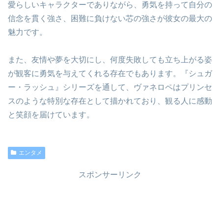
愛らしいキャラクターでありながら、勇気を持って自分の
信念を貫く強さ、困難に負けない芯の強さが彼女の最大の
魅力です。
また、友情や夢を大切にし、何度失敗しても立ち上がる姿
が観客に勇気を与えてくれる存在でもあります。『シュガ
ー・ラッシュ』シリーズを通して、ヴァネロペはプリンセ
スのような特別な存在として描かれており、観る人に感動
と笑顔を届けています。
エンタメ
スポンサーリンク