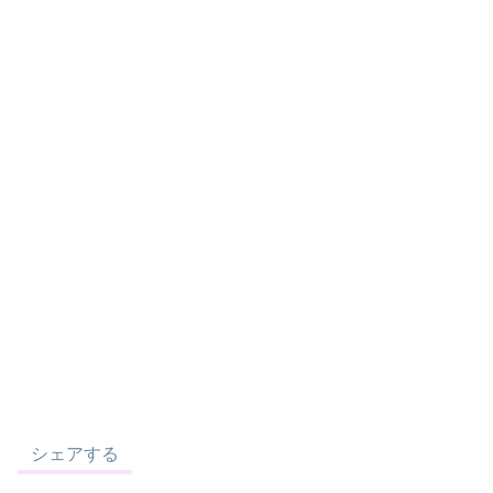
シェアする