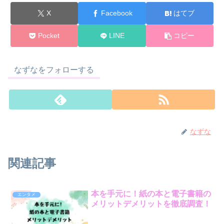
X
Facebook
はてブ
Pocket
LINE
コピー
なずなをフォローする
なずな
関連記事
本を手元に！紙の本と電子書籍の
エンタメ
メリットデメリットを徹底調査！