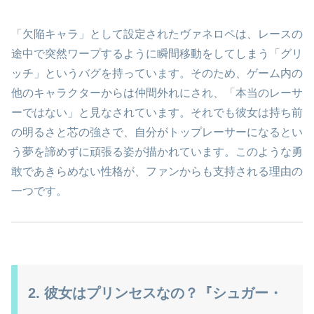
「欠陥キャラ」として設定されたヴァネロペは、レースの
途中で突然ワープするように瞬間移動をしてしまう「グリ
ッチ」というバグを持っています。そのため、ゲーム内の
他のキャラクターからは仲間外れにされ、「本当のレーサ
ーではない」と見なされています。それでも彼女は持ち前
の明るさと芯の強さで、自分がトップレーサーになるとい
う夢を諦めずに頑張る姿が描かれています。このような勇
敢であきらめない性格が、ファンからも支持される理由の
一つです。
2. 彼女はプリンセスなの？『シュガー・