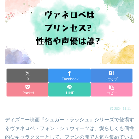
X
Facebook
はてブ
Pocket
LINE
コピー
2024.11.11
ディズニー映画『シュガー・ラッシュ』シリーズで登場す
るヴァネロペ・フォン・シュウィーツは、愛らしくも個性
的なキャラクターとして、ファンの間で人気を集めていま