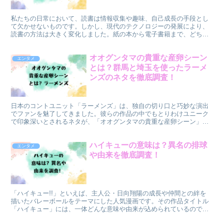
私たちの日常において、読書は情報収集や趣味、自己成長の手段とし
て欠かせないものです。しかし、現代のテクノロジーの発展により、
読書の方法は大きく変化しました。紙の本から電子書籍まで、どちら
を選ぶべきか迷う場面も増えています。 京極夏彦さんの連...
オオグンタマの貴重な産卵シーン
エンタメ
とは？群馬と埼玉を使ったラーメ
ンズのネタを徹底調査！
日本のコントユニット「ラーメンズ」は、独自の切り口と巧妙な演出
でファンを魅了してきました。彼らの作品の中でもとりわけユニーク
で印象深いとされるネタが、「オオグンタマの貴重な産卵シーン」で
す。この奇妙なタイトルは、2005年に行われた第15回...
ハイキューの意味は？異名の排球
エンタメ
や由来を徹底調査！
「ハイキュー!!」といえば、主人公・日向翔陽の成長や仲間との絆を
描いたバレーボールをテーマにした人気漫画です。その作品タイトル
「ハイキュー」には、一体どんな意味や由来が込められているのでし
ょうか。また、「排球」という言葉との関係も気になると...