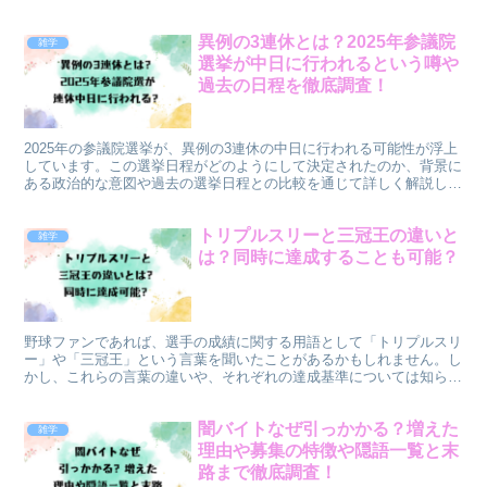
関係にも多くの関心が寄せられています。この記事では、豊臣...
異例の3連休とは？2025年参議院
雑学
選挙が中日に行われるという噂や
過去の日程を徹底調査！
2025年の参議院選挙が、異例の3連休の中日に行われる可能性が浮上
しています。この選挙日程がどのようにして決定されたのか、背景に
ある政治的な意図や過去の選挙日程との比較を通じて詳しく解説しま
す。異例の日程がどのような影響をもたらすのか、選挙...
トリプルスリーと三冠王の違いと
雑学
は？同時に達成することも可能？
野球ファンであれば、選手の成績に関する用語として「トリプルスリ
ー」や「三冠王」という言葉を聞いたことがあるかもしれません。し
かし、これらの言葉の違いや、それぞれの達成基準については知らな
い方も多いのではないでしょうか。さらに、両方のタイトル...
闇バイトなぜ引っかかる？増えた
雑学
理由や募集の特徴や隠語一覧と末
路まで徹底調査！