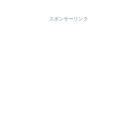
の会社に副業が知られると、会社の規則に違反してしまう場...
スポンサーリンク