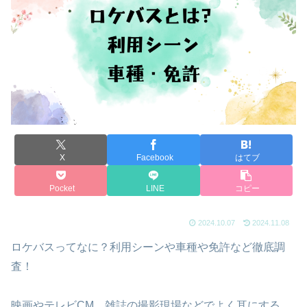
X
Facebook
はてブ
Pocket
LINE
コピー
2024.10.07
2024.11.08
ロケバスってなに？利用シーンや車種や免許など徹底調
査！
映画やテレビCM、雑誌の撮影現場などでよく耳にする