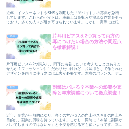
近年、インターネットやSNSを利用した「闇バイト」の募集が急増
しています。これらのバイトは、表面上は高収入や簡単な作業を謳っ
ており、多くの人々が引き寄せられています。しかし、実際には犯罪
行為に巻き込まれるリスクが非常に高く、その背後には重大...
片耳用ピアスを2つ買って両方の
雑学
耳につけたい場合の方法や問題点
を徹底解説！
片耳用ピアスを2つ購入し、両耳に装着したいと考えたことはありま
せんか？ファッションにこだわりたいけれど、片耳用として作られた
デザインを両耳に使う際には工夫が必要です。左右のバランス、デザ
インの統一感、装着時の安全面や衛生面など、気をつけるべ...
副業はバレる？本業への影響や支
雑学
障と年末調整について徹底調査！
近年、副業が一般的になり、多くの方が収入の向上やスキルの向上を
目的に、副業に興味を持っています。しかし、同時に「本業に副業が
バレてしまうのではないか」と不安を感じる方も多いようです。本業