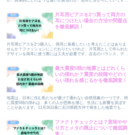
か、具体的にどのような違いがあるのか、意外と分かりにくいですよ
ね。本記事では、「実質賃金」と「名目賃金」の意味を簡単...
片耳用ピアスを2つ買って両方の
雑学
耳につけたい場合の方法や問題点
を徹底解説！
片耳用ピアスを2つ購入し、両耳に装着したいと考えたことはありま
せんか？ファッションにこだわりたいけれど、片耳用として作られた
デザインを両耳に使う際には工夫が必要です。左右のバランス、デザ
インの統一感、装着時の安全面や衛生面など、気をつけるべ...
最大震度5弱の地震とはどれくら
雑学
いの揺れか？震度の段階やどのく
らい揺れを感じるかを徹底調査！
地震は、日本に住む私たちが避けて通れない自然現象の一つです。特
に震度5弱の揺れは、多くの人が恐怖を感じ、生活にも影響を及ぼす
ことがあります。11月26日夜に石川県西方沖で発生した地震でも、
震度5弱の揺れが観測されました。今回はこの地震を例に...
ファクトチェックとは？意味やや
雑学
り方とメタの廃止について徹底調
査！