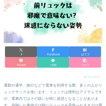
X
Facebook
はてブ
Pocket
LINE
コピー
2024.10.08
通勤や通学、旅行などで電車を利用する際、多くの人がリ
ュックサックを使います。リュックは便利なアイテムです
が、電車内ではその扱いが時に迷惑となることがありま
す。
混雑した車内では特にリュックを背負ったままでは周