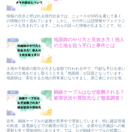
情報の洪水と呼ばれる現代社会では、ニュースやSNSを通じて多く
の情報が日々流れています。しかし、その中には誤情報やフェイクニ
ュースも含まれています。これらの誤った情報が広まることで、社会
全体に混乱をもたらす可能性があります。そこで注目される...
地面師のやり方と見抜き方！他人
雑学
の土地を狙う手口と事件とは
土地や不動産の取引が大きな金額で行われる中で、巧妙な手口を使い
他人の土地をだまし取ろうとする「地面師」が話題となっています。
地面師は、実在する土地の所有者になりすまし、第三者にその土地を
売却することで巨額の利益を得る詐欺師です。地面師がどの...
銅線ケーブルはなぜ盗難される？
雑学
被害状況や買取先など徹底調査！
近年、銅線ケーブルの盗難が世界中で増加しています。特に建設現場
や鉄道、送電線などでの被害が目立っており、企業や公共施設への被
害額も年々増加傾向にあります。では、なぜ銅線ケーブルが頻繁に狙