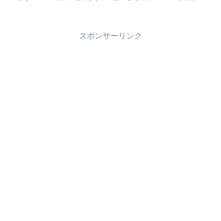
われるのでしょうか？本記事では、銅線ケーブルの盗難の背...
スポンサーリンク