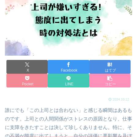
X
Facebook
はてブ
Pocket
LINE
コピー
2024.10.12
誰にでも「この上司とは合わない」と感じる瞬間はあるも
のです。上司との人間関係がストレスの原因となり、仕事
に支障をきたすことは決して珍しくありません。特に、そ
の
不満が態度に出てしまうと、自分の評価に悪影響を及ぼ