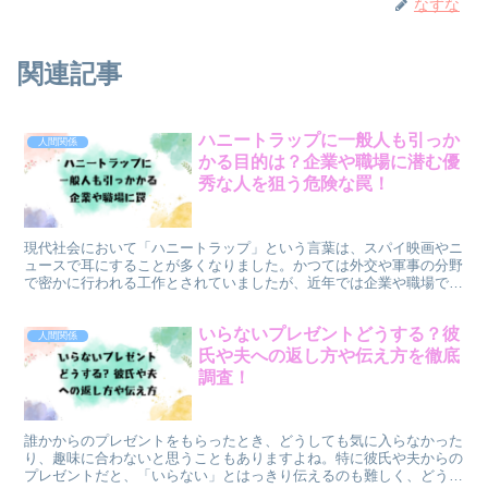
なずな
関連記事
ハニートラップに一般人も引っか
人間関係
かる目的は？企業や職場に潜む優
秀な人を狙う危険な罠！
現代社会において「ハニートラップ」という言葉は、スパイ映画やニ
ュースで耳にすることが多くなりました。かつては外交や軍事の分野
で密かに行われる工作とされていましたが、近年では企業や職場で
も、情報収集や利益獲得を目的とした手口が問題視されていま...
いらないプレゼントどうする？彼
人間関係
氏や夫への返し方や伝え方を徹底
調査！
誰かからのプレゼントをもらったとき、どうしても気に入らなかった
り、趣味に合わないと思うこともありますよね。特に彼氏や夫からの
プレゼントだと、「いらない」とはっきり伝えるのも難しく、どうし