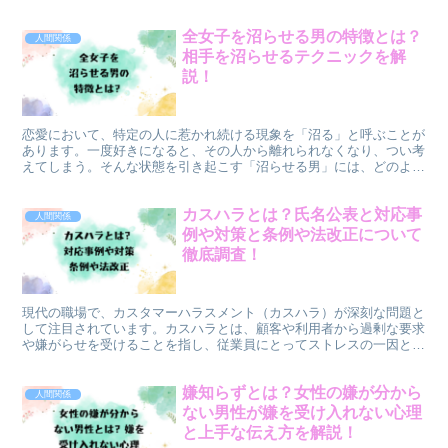
て良いのか悩んでしまうかもしれません。この記事では、そ...
全女子を沼らせる男の特徴とは？
人間関係
相手を沼らせるテクニックを解
説！
恋愛において、特定の人に惹かれ続ける現象を「沼る」と呼ぶことが
あります。一度好きになると、その人から離れられなくなり、つい考
えてしまう。そんな状態を引き起こす「沼らせる男」には、どのよう
な特徴があるのでしょうか？そして、彼らが無意識に使って...
カスハラとは？氏名公表と対応事
人間関係
例や対策と条例や法改正について
徹底調査！
現代の職場で、カスタマーハラスメント（カスハラ）が深刻な問題と
して注目されています。カスハラとは、顧客や利用者から過剰な要求
や嫌がらせを受けることを指し、従業員にとってストレスの一因とな
っています。実際、カスハラは一部の職場で深刻な人材流出...
嫌知らずとは？女性の嫌が分から
人間関係
ない男性が嫌を受け入れない心理
と上手な伝え方を解説！