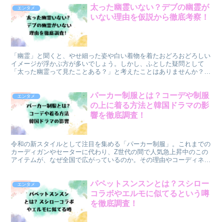
太った幽霊いない？デブの幽霊が
エンタメ
いない理由を仮説から徹底考察！
「幽霊」と聞くと、やせ細った姿や白い着物を着たおどろおどろしい
イメージが浮かぶ方が多いでしょう。しかし、ふとした疑問として
「太った幽霊って見たことある？」と考えたことはありませんか？実
際、ネット上でも「太った幽霊はいない」という説がたびたび...
パーカー制服とは？コーデや制服
エンタメ
の上に着る方法と韓国ドラマの影
響を徹底調査！
令和の新スタイルとして注目を集める「パーカー制服」。これまでの
カーディガンやセーターに代わり、Z世代の間で人気急上昇中のこの
アイテムが、なぜ全国で広がっているのか。その理由やコーディネー
ト方法、さらに韓国ドラマが与えた影響について徹底調査し...
パペットスンスンとは？スシロー
エンタメ
コラボやエルモに似てるという噂
を徹底調査！