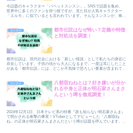
今話題のキャラクター「パペットスンスン」。SNSで話題を集め、
世界中に多くのファンを持つ彼ですが、見た目が人気キャラクター
「エルモ」に似ているとも言われています。そんなスンスンが、株式
会社あきんどスシローとコラボすることが決定！人気回転寿司...
都市伝説はなぜ怖い？定義や特徴
エンタメ
と対処法を調査！
都市伝説は、現代社会における「新しい怪談」として私たちの身近に
存在しています。子供の頃から大人になるまで、一度は耳にしたこと
がある「都市伝説」には、どこか不気味で恐ろしい要素が含まれてい
ることが多いです。しかし、なぜ都市伝説はこんなにも怖く...
八都宿ねねとは？好き嫌いが分か
エンタメ
れる中身と正体が明石家さんまさ
んという噂を徹底調査！
2024年12月1日、日本テレビ系の特番『誰も知らない明石家さんま』
で明かされる衝撃の事実！VTuberとしてデビューした「八都宿ね
ね」の正体が明石家さんまさんだという噂が話題を呼んでいます。一
体この新人VTuber「八都宿ねね」とは何者な...